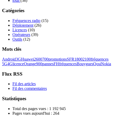
total
(58)
Catégories
Fréquences radio
(15)
Déploiement
(26)
Licences
(10)
Opérateurs
(39)
Outils
(12)
Mots clés
Android
3G
Huawei
2600
700
promotions
SFR
1800
2100
fréquences
5G
4G
licence
Orange
900
pannes
FH
fréquences
Bouygues
Qosi
Nokia
Flux RSS
Fil des articles
Fil des commentaires
Statistiques
Total des pages vues :
1 192 945
Pages vues aujourd'hui :
264