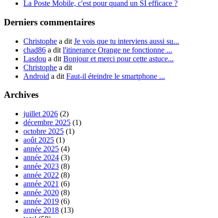
La Poste Mobile, c'est pour quand un SI efficace ?
Derniers commentaires
Christophe
a dit
Je vois que tu interviens aussi su...
chad86
a dit
l'itinerance Orange ne fonctionne ...
Lasdou
a dit
Bonjour et merci pour cette astuce...
Christophe
a dit
Android
a dit
Faut-il éteindre le smartphone ...
Archives
juillet 2026
(2)
décembre 2025
(1)
octobre 2025
(1)
août 2025
(1)
année 2025
(4)
année 2024
(3)
année 2023
(8)
année 2022
(8)
année 2021
(6)
année 2020
(8)
année 2019
(6)
année 2018
(13)