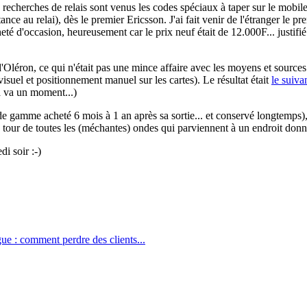
echerches de relais sont venus les codes spéciaux à taper sur le mobile 
ance au relai), dès le premier Ericsson. J'ai fait venir de l'étranger le
d'occasion, heureusement car le prix neuf était de 12.000F... justifié 
le d'Oléron, ce qui n'était pas une mince affaire avec les moyens et sour
uel et positionnement manuel sur les cartes). Le résultat était
le suiva
ça va un moment...)
amme acheté 6 mois à 1 an après sa sortie... et conservé longtemps), 2
e tour de toutes les (méchantes) ondes qui parviennent à un endroit don
i soir :-)
ue : comment perdre des clients...