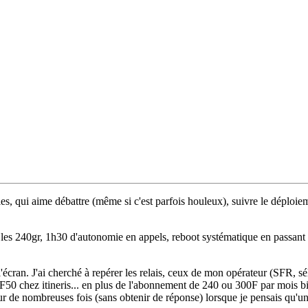
s, qui aime débattre (même si c'est parfois houleux), suivre le déploi
les 240gr, 1h30 d'autonomie en appels, reboot systématique en passant l
l'écran. J'ai cherché à repérer les relais, ceux de mon opérateur (SFR, s
 2F50 chez itineris... en plus de l'abonnement de 240 ou 300F par mois 
r de nombreuses fois (sans obtenir de réponse) lorsque je pensais qu'une a