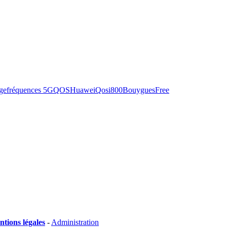
ge
fréquences 5G
QOS
Huawei
Qosi
800
Bouygues
Free
tions légales
-
Administration