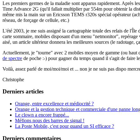
Les premiers germes de la maladie sont apparus rapidement. Après les r
Time Advance 2G (qu'il fallait multiplier par 554m pour obtenir la dist
même mis la main sur un Ericsson TEMS r320s spécial opérateur (acheté 
réseau, de forçage de cellule, etc.)
L'été 2003, je me suis assigné la cartographie totale des relais de l'Î
carte sommaire, mobiles disposant d'un menu "netmonitor", repérage vis
aisé, un article ultérieur donnera les meilleures sources (le radotage, 
Actuellement, je "tourne" avec 2 mobiles moyen de gamme (ou haut de g
de spectre
de poche :-) pour gagner du temps quand il s'agit de faire l
Voilà, assez parlé de moi/moi/moi et ... non je ne suis pas dispo mercred
Christophe
Derniers articles
Orange, entre excellence et médiocrité ?
Orange et la gestion technique et commerciale d'une panne long
Le clown a encore frappé...
Méfions nous des barres de signal !
La Poste Mobile, c'est pour quand un SI efficace ?
Derniers commentaires