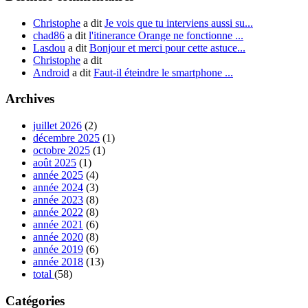
Christophe
a dit
Je vois que tu interviens aussi su...
chad86
a dit
l'itinerance Orange ne fonctionne ...
Lasdou
a dit
Bonjour et merci pour cette astuce...
Christophe
a dit
Android
a dit
Faut-il éteindre le smartphone ...
Archives
juillet 2026
(2)
décembre 2025
(1)
octobre 2025
(1)
août 2025
(1)
année 2025
(4)
année 2024
(3)
année 2023
(8)
année 2022
(8)
année 2021
(6)
année 2020
(8)
année 2019
(6)
année 2018
(13)
total
(58)
Catégories