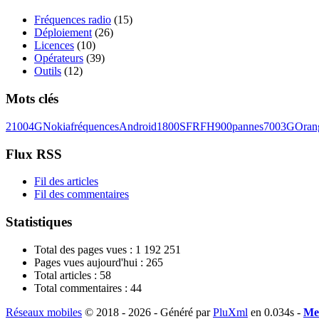
Fréquences radio
(15)
Déploiement
(26)
Licences
(10)
Opérateurs
(39)
Outils
(12)
Mots clés
2100
4G
Nokia
fréquences
Android
1800
SFR
FH
900
pannes
700
3G
Oran
Flux RSS
Fil des articles
Fil des commentaires
Statistiques
Total des pages vues :
1 192 251
Pages vues aujourd'hui :
265
Total articles :
58
Total commentaires :
44
Réseaux mobiles
© 2018 - 2026 - Généré par
PluXml
en 0.034s -
Men