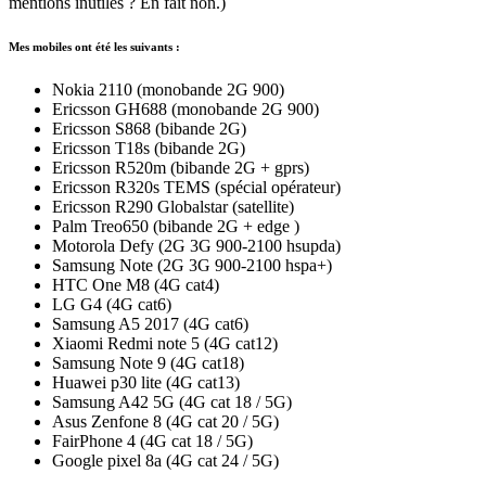
mentions inutiles ? En fait non.)
Mes mobiles ont été les suivants :
Nokia 2110 (monobande 2G 900)
Ericsson GH688 (monobande 2G 900)
Ericsson S868 (bibande 2G)
Ericsson T18s (bibande 2G)
Ericsson R520m (bibande 2G + gprs)
Ericsson R320s TEMS (spécial opérateur)
Ericsson R290 Globalstar (satellite)
Palm Treo650 (bibande 2G + edge )
Motorola Defy (2G 3G 900-2100 hsupda)
Samsung Note (2G 3G 900-2100 hspa+)
HTC One M8 (4G cat4)
LG G4 (4G cat6)
Samsung A5 2017 (4G cat6)
Xiaomi Redmi note 5 (4G cat12)
Samsung Note 9 (4G cat18)
Huawei p30 lite (4G cat13)
Samsung A42 5G (4G cat 18 / 5G)
Asus Zenfone 8 (4G cat 20 / 5G)
FairPhone 4 (4G cat 18 / 5G)
Google pixel 8a (4G cat 24 / 5G)