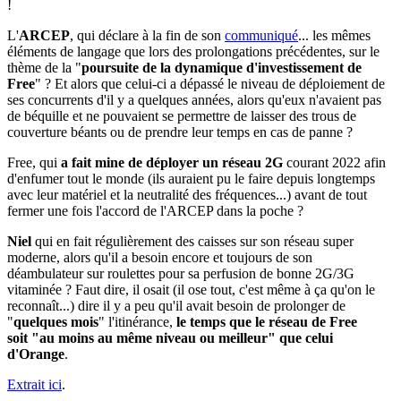
!
L'
ARCEP
, qui déclare à la fin de son
communiqué
... les mêmes
éléments de langage que lors des prolongations précédentes, sur le
thème de la "
poursuite de la dynamique d'investissement de
Free
" ? Et alors que celui-ci a dépassé le niveau de déploiement de
ses concurrents d'il y a quelques années, alors qu'eux n'avaient pas
de béquille et ne pouvaient se permettre de laisser des trous de
couverture béants ou de prendre leur temps en cas de panne ?
Free, qui
a fait mine de déployer un réseau 2G
courant 2022 afin
d'enfumer tout le monde (ils auraient pu le faire depuis longtemps
avec leur matériel et la neutralité des fréquences...) avant de tout
fermer une fois l'accord de l'ARCEP dans la poche ?
Niel
qui en fait régulièrement des caisses sur son réseau super
moderne, alors qu'il a besoin encore et toujours de son
déambulateur sur roulettes pour sa perfusion de bonne 2G/3G
vitaminée ? Faut dire, il osait (il ose tout, c'est même à ça qu'on le
reconnaît...) dire il y a peu qu'il avait besoin de prolonger de
"
quelques mois
" l'itinérance,
le temps que le réseau de Free
soit "au moins au même niveau ou meilleur" que celui
d'Orange
.
Extrait ici
.