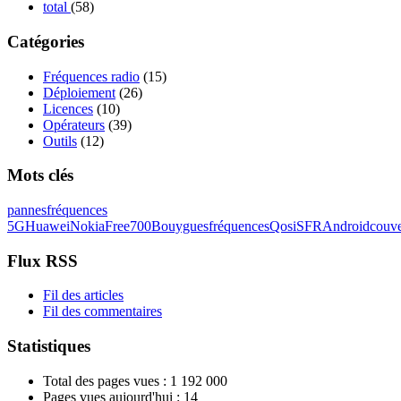
total
(58)
Catégories
Fréquences radio
(15)
Déploiement
(26)
Licences
(10)
Opérateurs
(39)
Outils
(12)
Mots clés
pannes
fréquences
5G
Huawei
Nokia
Free
700
Bouygues
fréquences
Qosi
SFR
Android
couve
Flux RSS
Fil des articles
Fil des commentaires
Statistiques
Total des pages vues :
1 192 000
Pages vues aujourd'hui :
14