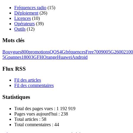
Fréquences radio
(15)
Déploiement
(26)
Licences
(10)
Opérateurs
(39)
Outils
(12)
Mots clés
Bouygues
800
promotions
QOS
4G
fréquences
Free
700
900
5G
2600
2100
5G
pannes
1800
3G
FH
Orange
Huawei
Android
Flux RSS
Fil des articles
Fil des commentaires
Statistiques
Total des pages vues :
1 192 919
Pages vues aujourd'hui :
238
Total articles :
58
Total commentaires :
44