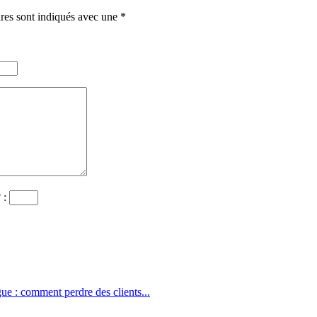
ires sont indiqués avec une
*
?
:
ue : comment perdre des clients...