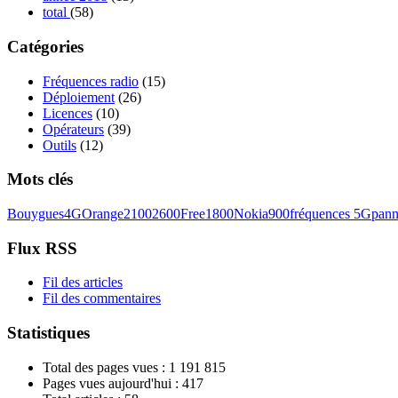
total
(58)
Catégories
Fréquences radio
(15)
Déploiement
(26)
Licences
(10)
Opérateurs
(39)
Outils
(12)
Mots clés
Bouygues
4G
Orange
2100
2600
Free
1800
Nokia
900
fréquences 5G
pann
Flux RSS
Fil des articles
Fil des commentaires
Statistiques
Total des pages vues :
1 191 815
Pages vues aujourd'hui :
417