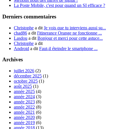
Méfions nous des barres de signal !
La Poste Mobile, c'est pour quand un SI efficace ?
Derniers commentaires
Christophe
a dit
Je vois que tu interviens aussi su...
chad86
a dit
l'itinerance Orange ne fonctionne ...
Lasdou
a dit
Bonjour et merci pour cette astuce...
Christophe
a dit
Android
a dit
Faut-il éteindre le smartphone ...
Archives
juillet 2026
(2)
décembre 2025
(1)
octobre 2025
(1)
août 2025
(1)
année 2025
(4)
année 2024
(3)
année 2023
(8)
année 2022
(8)
année 2021
(6)
année 2020
(8)
année 2019
(6)
année 2018
(13)