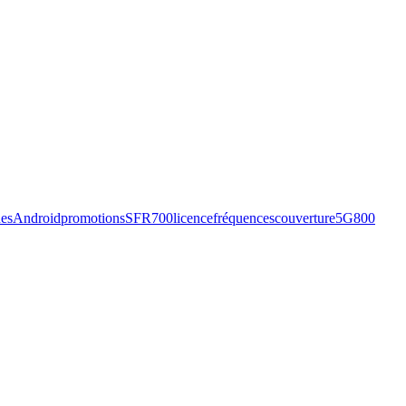
es
Android
promotions
SFR
700
licence
fréquences
couverture
5G
800