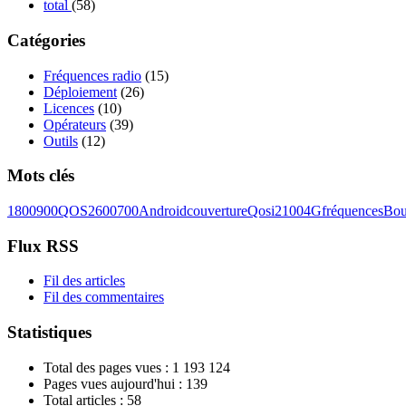
total
(58)
Catégories
Fréquences radio
(15)
Déploiement
(26)
Licences
(10)
Opérateurs
(39)
Outils
(12)
Mots clés
1800
900
QOS
2600
700
Android
couverture
Qosi
2100
4G
fréquences
Bou
Flux RSS
Fil des articles
Fil des commentaires
Statistiques
Total des pages vues :
1 193 124
Pages vues aujourd'hui :
139
Total articles :
58