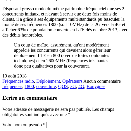
Disposant grosso modo du même patrimoine fréquenciel que ses 2
concurrents initiaux, et n'ayant à servir que deux fois moins de
clients, il a grâce à ses équipements multi-standards pu
basculer
la
moitié de ses fréquences 1800 (soit 10MHz) de la 2G vers la 4G et
afficher 63% de population couverte en LTE dès octobre 2013, avec
des débits honorables.
Un coup de maître, assurément, qu'ont modérément
apprécié les concurrents qui devaient alors gérer leur
déploiement LTE en 800 (avec de fortes contraintes
techniques) et en 2600MHz (fréquences très hautes
donc peu qualitatives pour la couverture).
19 août 2018
Fréquences radio
,
Déploiement
,
Opérateurs
Aucun commentaire
fréquences
,
1800
,
couverture
,
QOS
,
3G
,
4G
,
Bouygues
Écrire un commentaire
Votre adresse de messagerie ne sera pas publiée. Les champs
obligatoires sont indiqués avec une
*
Votre nom ou pseudo
*