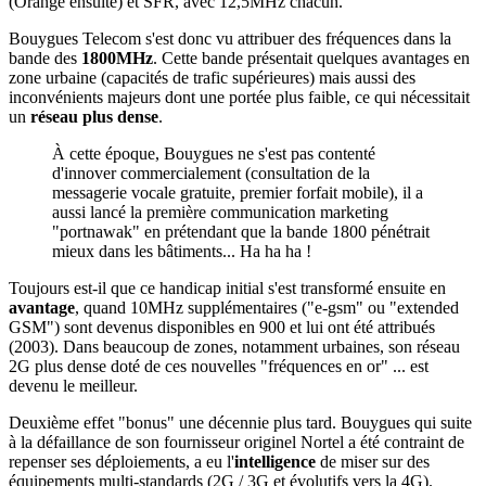
(Orange ensuite) et SFR, avec 12,5MHz chacun.
Bouygues Telecom s'est donc vu attribuer des fréquences dans la
bande des
1800MHz
. Cette bande présentait quelques avantages en
zone urbaine (capacités de trafic supérieures) mais aussi des
inconvénients majeurs dont une portée plus faible, ce qui nécessitait
un
réseau plus dense
.
À cette époque, Bouygues ne s'est pas contenté
d'innover commercialement (consultation de la
messagerie vocale gratuite, premier forfait mobile), il a
aussi lancé la première communication marketing
"portnawak" en prétendant que la bande 1800 pénétrait
mieux dans les bâtiments... Ha ha ha !
Toujours est-il que ce handicap initial s'est transformé ensuite en
avantage
, quand 10MHz supplémentaires ("e-gsm" ou "extended
GSM") sont devenus disponibles en 900 et lui ont été attribués
(2003). Dans beaucoup de zones, notamment urbaines, son réseau
2G plus dense doté de ces nouvelles "fréquences en or" ... est
devenu le meilleur.
Deuxième effet "bonus" une décennie plus tard. Bouygues qui suite
à la défaillance de son fournisseur originel Nortel a été contraint de
repenser ses déploiements, a eu l'
intelligence
de miser sur des
équipements multi-standards (2G / 3G et évolutifs vers la 4G).