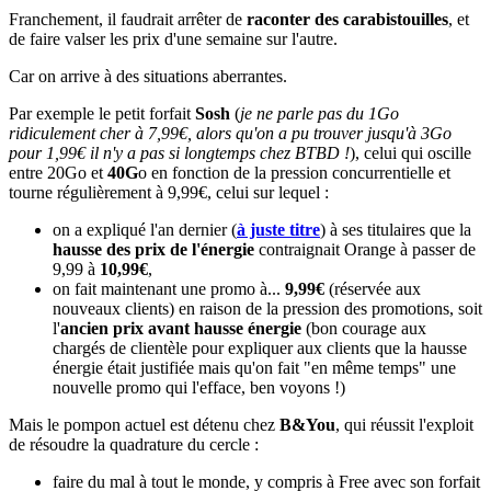
Franchement, il faudrait arrêter de
raconter des carabistouilles
, et
de faire valser les prix d'une semaine sur l'autre.
Car on arrive à des situations aberrantes.
Par exemple le petit forfait
Sosh
(
je ne parle pas du 1Go
ridiculement cher à 7,99€, alors qu'on a pu trouver jusqu'à 3Go
pour 1,99€ il n'y a pas si longtemps chez BTBD !
), celui qui oscille
entre 20Go et
40G
o en fonction de la pression concurrentielle et
tourne régulièrement à 9,99€, celui sur lequel :
on a expliqué l'an dernier (
à juste titre
) à ses titulaires que la
hausse des prix de l'énergie
contraignait Orange à passer de
9,99 à
10,99€
,
on fait maintenant une promo à...
9,99€
(réservée aux
nouveaux clients) en raison de la pression des promotions, soit
l'
ancien
prix avant hausse énergie
(bon courage aux
chargés de clientèle pour expliquer aux clients que la hausse
énergie était justifiée mais qu'on fait "en même temps" une
nouvelle promo qui l'efface, ben voyons !)
Mais le pompon actuel est détenu chez
B&You
, qui réussit l'exploit
de résoudre la quadrature du cercle :
faire du mal à tout le monde, y compris à Free avec son forfait