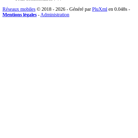
Réseaux mobiles
© 2018 - 2026 - Généré par
PluXml
en 0.048s -
Mentions légales
-
Administration