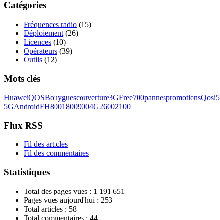
Catégories
Fréquences radio
(15)
Déploiement
(26)
Licences
(10)
Opérateurs
(39)
Outils
(12)
Mots clés
Huawei
QOS
Bouygues
couverture
3G
Free
700
pannes
promotions
Qosi
5G
Android
FH
800
1800
900
4G
2600
2100
Flux RSS
Fil des articles
Fil des commentaires
Statistiques
Total des pages vues :
1 191 651
Pages vues aujourd'hui :
253
Total articles :
58
Total commentaires :
44